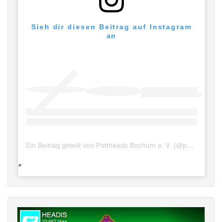
Sieh dir diesen Beitrag auf Instagram
an
Ein Beitrag geteilt von Pottheads Bochum e. V. (@pottheadsbochum)