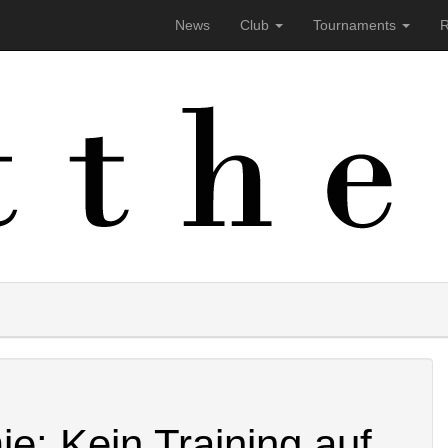
News
Club
Tournaments
R
laufend verbessern zu können, verwenden wir Cookies. Durch di
en
: Kein Training auf