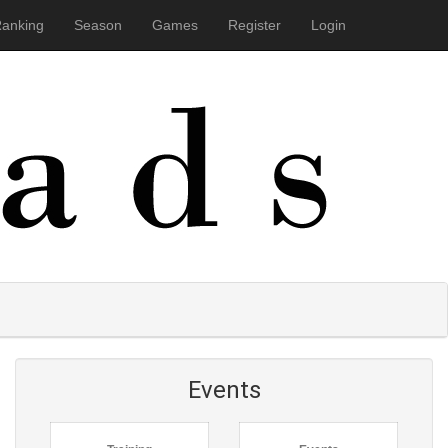
anking
Season
Games
Register
Login
e weitere Nutzung der Webseite
Verstanden. Head on!
Events