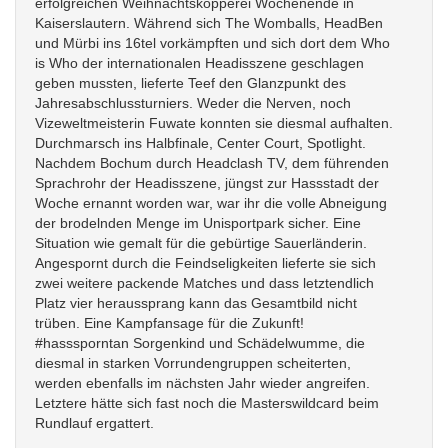
erfolgreichen Weihnachtsköpperei Wochenende in
Kaiserslautern. Während sich The Womballs, HeadBen
und Mürbi ins 16tel vorkämpften und sich dort dem Who
is Who der internationalen Headisszene geschlagen
geben mussten, lieferte Teef den Glanzpunkt des
Jahresabschlussturniers. Weder die Nerven, noch
Vizeweltmeisterin Fuwate konnten sie diesmal aufhalten.
Durchmarsch ins Halbfinale, Center Court, Spotlight.
Nachdem Bochum durch Headclash TV, dem führenden
Sprachrohr der Headisszene, jüngst zur Hassstadt der
Woche ernannt worden war, war ihr die volle Abneigung
der brodelnden Menge im Unisportpark sicher. Eine
Situation wie gemalt für die gebürtige Sauerländerin.
Angespornt durch die Feindseligkeiten lieferte sie sich
zwei weitere packende Matches und dass letztendlich
Platz vier heraussprang kann das Gesamtbild nicht
trüben. Eine Kampfansage für die Zukunft!
#hasssporntan Sorgenkind und Schädelwumme, die
diesmal in starken Vorrundengruppen scheiterten,
werden ebenfalls im nächsten Jahr wieder angreifen.
Letztere hätte sich fast noch die Masterswildcard beim
Rundlauf ergattert.