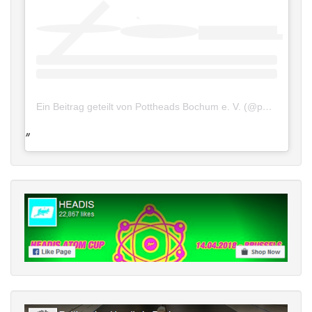
Ein Beitrag geteilt von Pottheads Bochum e. V. (@pottheadsbochum)