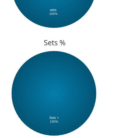
wins
100%
Sets %
Sets +
100%