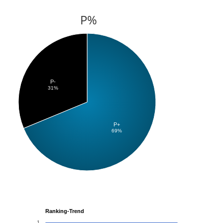
P%
P-
31%
P+
69%
Ranking-Trend
1